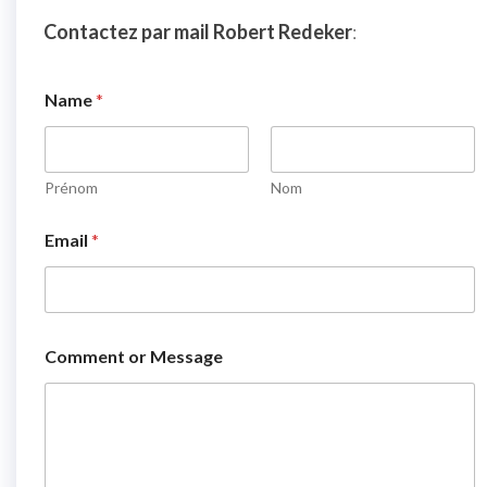
Contactez par mail Robert Redeker
:
Name
*
Prénom
Nom
Email
*
*
Comment or Message
*
M
e
s
s
a
g